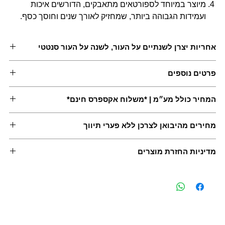
מיוצר במיוחד לספורטאים מתאבקים, הדורשים איכות
ועמידות הגבוהה ביותר, שמחזיק לאורך שנים וחוסך כסף.
אחריות יצרן לשנתיים על העור, לשנה על העור סנטטי
פרטים נוספים
דגם עור כולל תיק נשיאה מתנה.
המחיר כולל מע״מ | *משלוח אקספרס חינם*
אפשרויות אחיזה מגוונות, לשיפור כל סוגי האחיזה והתנועות. כולל
ידיות עץ איכותיות שניתן להוציא.
*למעט אילת | *בקניית 200 ש״ח ומעלה
עשוי חומר גלם עמיד, היכול לשאת משקל גם של 38 ק״ג.
מחירים מהיבואן לצרכן ללא פערי תיווך
בקניית שק בולגרי של חברת ״סופלס״ מקבלים:
כניסה חינם לתוכניות האימונים.
מדיניות החזרת מוצרים
הנחה לקורס בינלאומי לשק בולגרי.
ניתן לבטל את העסקה בתוך 14 ימים מיום קבלת המוצר, או ממועד
קבלת פרטי העסקה - לפי המאוחר מבניהם, במוצר שיוחזר
באריזתו המקורית ובאריזה שלמה שלא ניזוקה כלל. בעל העסק
רשאי לגבות דמי ביטול בגובה 5% מהעסקה או 100 ש"ח - לפי
הנמוך מביניהם. האחריות תכול על ציוד סופלס בלבד! חברת