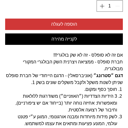
הוספה לעגלה
לקנייה מהירה
אם זה לא סופלס - זה לא שק בולגרי!!!
חברת סופלס - ממציאה ויצרנית השק הבולגרי המקורי
מבולגריה.
דגם ״סטרונג״
(אוניברסאלי) - הדגם הייחודי של חברת סופלס
שניתן לשנות משקל ולקבל משקלים שונים בשק 1.
חוסך כסף ומקום.
3 הידיות הצדדיות (״האוזניים״) משודרגות ללולאות
ומאפשרות: אחיזה נוחה יותר (בייחוד אם יש ציפורניים),
וחיבור של רצועה אלסטית.
לשק מידות מיוחדות ומבנה אורגונומי, המוגן ע״י פטנט
עולמי, המונע פציעות ומתאים את עצמו למשתמש.