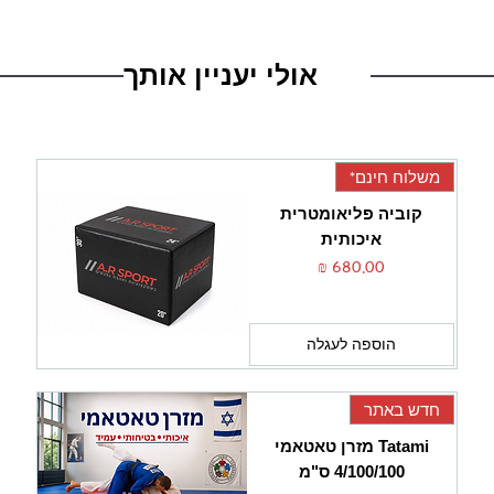
סופלס לא תתן אחריות על שימוש ו/או חיבור של ציוד סופלס לציוד
או עוגן אחר ולא בטיחותי.
אולי יעניין אותך
משלוח חינם*
קוביה פליאומטרית
איכותית
מחיר
הוספה לעגלה
חדש באתר
Tatami מזרן טאטאמי
4/100/100 ס"מ