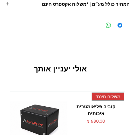
המחיר כולל מע״מ | *משלוח אקספרס חינם
*למעט אילת | *בקניית 200 ש״ח ומעלה
*אספקה עד 7 ימים
אולי יעניין אותך
משלוח חינם*
קוביה פליאומטרית
איכותית
מחיר