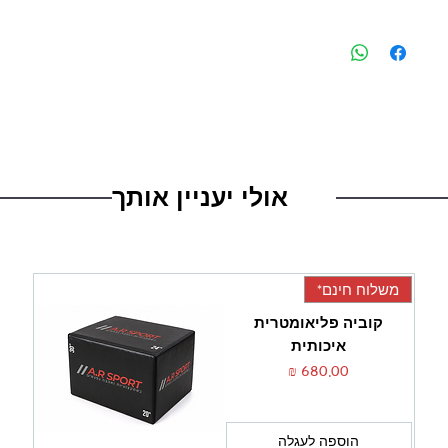
ניתן לבטל את העסקה בתוך 14 ימים מיום קבלת המוצר, או ממועד
קבלת פרטי העסקה - לפי המאוחר מבניהם, במוצר שיוחזר
באריזתו המקורית ובאריזה שלמה שלא ניזוקה כלל. בעל העסק
רשאי לגבות דמי ביטול בגובה 5% מהעסקה או 100 ש"ח - לפי
הנמוך מביניהם. האחריות תכול על ציוד סופלס בלבד! חברת
סופלס לא תתן אחריות על שימוש ו/או חיבור של ציוד סופלס לציוד
או עוגן אחר ולא בטיחותי.
אולי יעניין אותך
משלוח חינם*
קוביה פליאומטרית
איכותית
מחיר
הוספה לעגלה