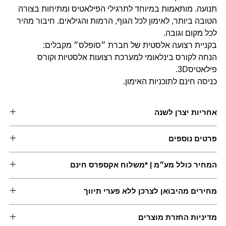
תנועה. מותאמות במיוחד לתרגילי הפילאטיס ומתיחות בצורה
הטובה ביותר, לאימון לכל הגוף, הרמות והגילאים. חיבור מהיר
לכל מקום וגובה.
בקניית רצועה אלסטית של חברת ״סופלס״ מקבלים:
הנחה לקורס בינלאומי למערכת רצועות אלסטיות וקורס
פילאטיס3D.
כניסה חינם לתוכניות האימון.
אחריות יצרן לשנה
פרטים נוספים
איכות אירופאית הגבוהה ביותר, המיועדת לעבודה אינטנסיבית.
המחיר כולל מע״מ | *משלוח אקספרס חינם
ידית בכל קצה המאפשרת אחיזה בטיחותית, נוחות וחיבור קל ומהיר
לכל עוגן. לעומת גומיות שיכולות להיקרע, הרצועה האלסטית של
*למעט אילת | *בקניית 200 ש״ח ומעלה
חברת סופלס, עשויה מבד עמיד במיוחד המונע נזקים ופציעות.
מחירים מהיבואן לצרכן ללא פערי תיווך
מדיניות החזרת מוצרים