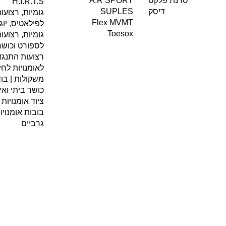
A.R SPORT
סדנת פלקס
H.I.R.T.S
SUPLES
דיסק
גומיות, רצועו
Flex MVMT
לפילאטיס, יוג
Toesox
גומיות, רצועו
לספורט וכושר
רצועות התנגדו
לאומנויות לח
משקולות | בוד
כושר ביתי ואימ
ציוד אומנויות
בובות אומנוי
גרביים