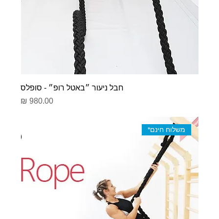
חבל ניעור ״באטל רופ״ - סופלס
מחיר
משלוח חינם*