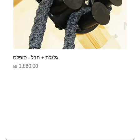
גלגלת + חבל - סופלס
מחיר