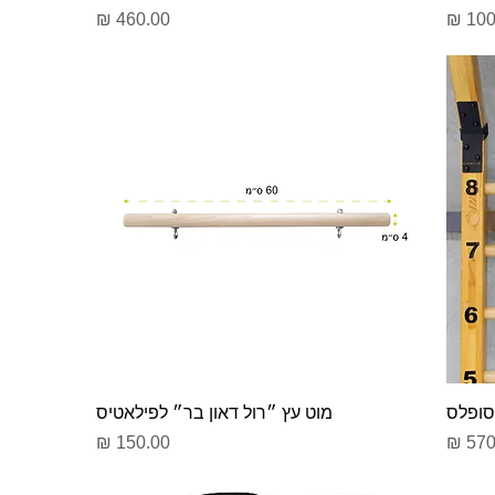
ר
מחיר
 סופלס
מוט עץ ״רול דאון בר״ לפילאטיס
ר
מחיר