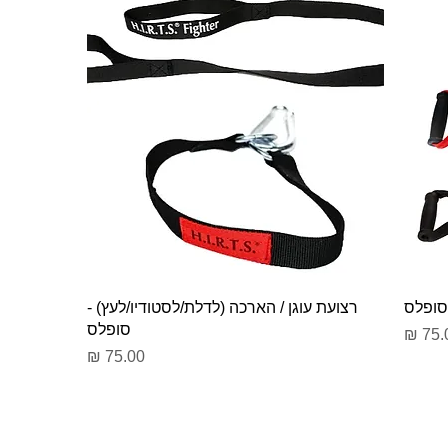
 סופלס
רצועת עוגן / הארכה (לדלת/לסטודיו/לעץ) -
סופלס
יר
מחיר