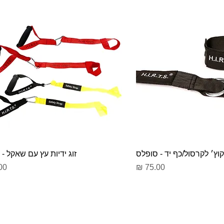
קוץ׳ לקרסול/כף יד - סופלס
זוג ידיות עץ עם שאקל -
מחיר
מח