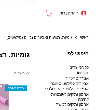
להתחברות
דף הבית
פילאטיס ויוגה
ספורט וכושר
ראשי
גומיות, רצועות ואביזרים נלווים (פילאטיס)
חיפוש לפי
גומיות, רצ
כל המוצרים
toesox
22 מוצרים
אביזרים לכדור
אביזרים לפילאטיס ויוגה
חדש באתר
אביזרים נילווים לשק בולגרי
אחסון ותיקים לאומנויות
לחימה
אחסון ותיקים לכושר
אי אר ספורט