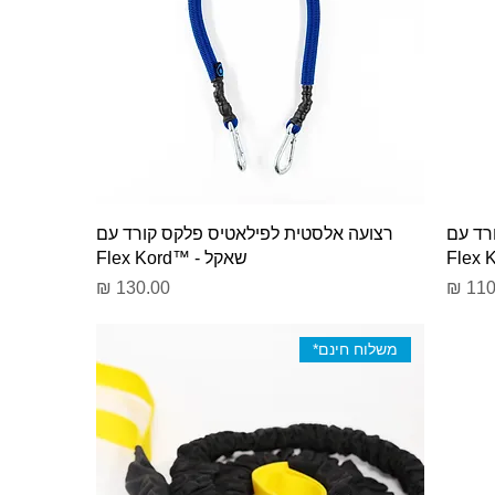
רד עם
רצועה אלסטית לפילאטיס פלקס קורד עם
שאקל - ™Flex Kord
ר
מחיר
משלוח חינם*