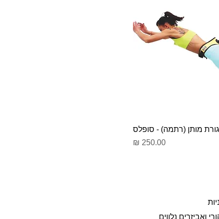
ורת מותן (רתמה) - סופלס
מחיר
יות
רי ואביזרים נלווים