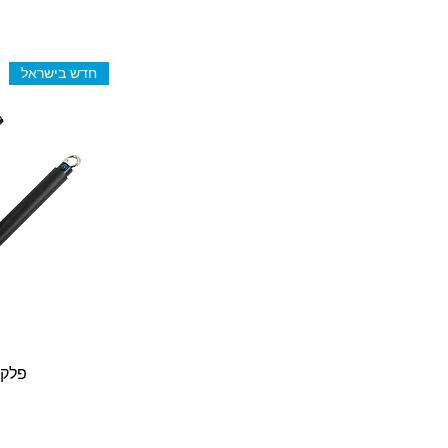
אדום
ורוד
חדש בישראל
צהוב
שחור
פלקס