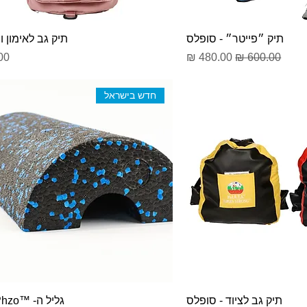
תיק ״פייטר״ - סופלס
תיק גב לאימון ו
מחיר רגיל
מחיר מבצע
מח
חדש בישראל
תיק גב לציוד - סופלס
גליל ה- ™Flex Phzo