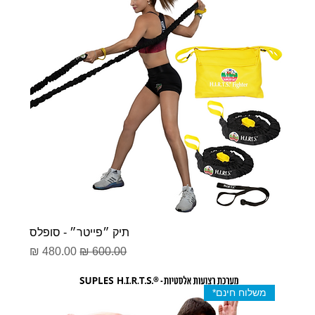
תיק ״פייטר״ - סופלס
מחיר רגיל
מחיר מבצע
משלוח חינם*