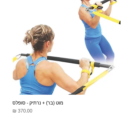
מוט (בר) + נרתיק - סופלס
מחיר