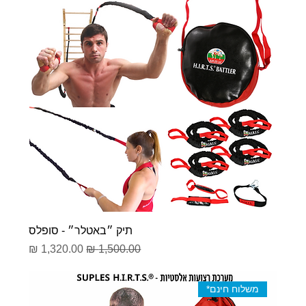
תיק ״באטלר״ - סופלס
מחיר רגיל
מחיר מבצע
משלוח חינם*