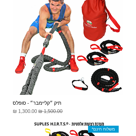
תיק ״קליימבר״ - סופלס
מחיר רגיל
מחיר מבצע
משלוח חינם*