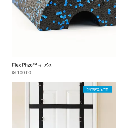
גליל ה- ™Flex Phzo
מחיר
חדש בישראל