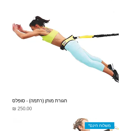
חגורת מותן (רתמה) - סופלס
מחיר
משלוח חינם*