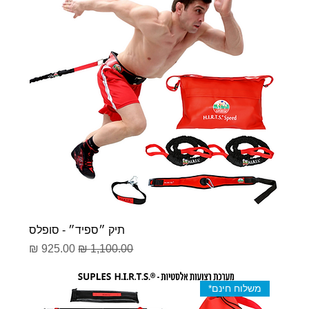
תיק ״ספיד״ - סופלס
מחיר רגיל
מחיר מבצע
משלוח חינם*