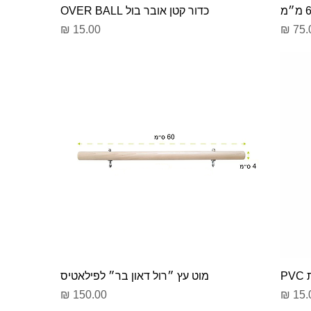
כדור קטן אובר בול OVER BALL
יר
מחיר
P
מוט עץ ״רול דאון בר״ לפילאטיס
יר
מחיר