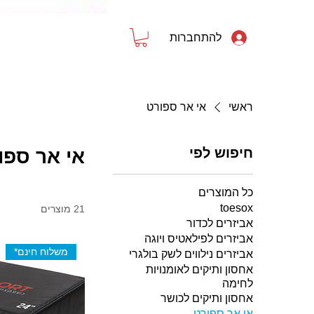
להתחברות
דף הבית
פילאטיס ויוגה
ספורט וכושר
ראשי
אי אר ספורט
חיפוש לפי
אי אר ספו
כל המוצרים
toesox
21 מוצרים
אביזרים לכדור
אביזרים לפילאטיס ויוגה
משלוח חינם*
אביזרים נילווים לשק בולגרי
אחסון ותיקים לאומנויות
לחימה
אחסון ותיקים לכושר
אי אר ספורט