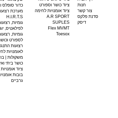
ציוד כושר וספורט
חנות
כדור סופלס וא
ציוד אומנויות לחימה
צור קשר
A.R SPORT
סדנת פלקס
H.I.R.T.S
SUPLES
דיסק
גומיות, רצועו
Flex MVMT
לפילאטיס, יוג
Toesox
גומיות, רצועו
לספורט וכושר
רצועות התנגדו
לאומנויות לח
משקולות | בוד
כושר ביתי ואימ
ציוד אומנויות
בובות אומנוי
גרביים