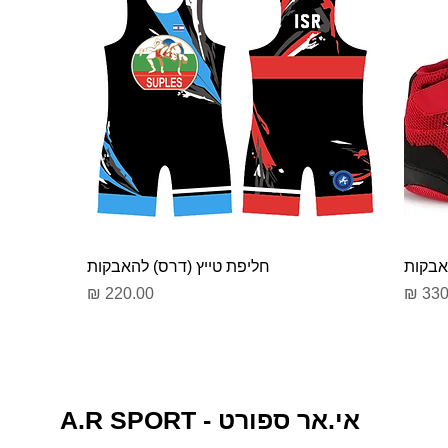
אבקות
חליפת טייץ (דרס) להאבקות
ר
מחיר
A.R SPORT - אי.אר ספורט