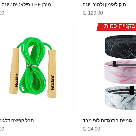
תיק לאימון ולמזרן יוגה
מזרן TPE פילאטיס / יוגה 6 מ״מ
מחיר
מח
גומיית התנגדות לופ מבד
חבל קפיצה דלגית VC
מחיר
מח