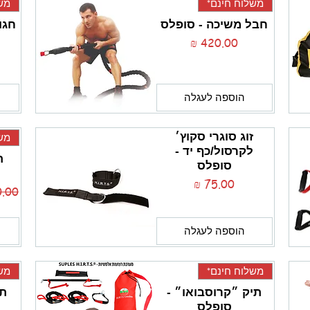
משלוח חינם*
משל
חבל משיכה - סופלס
חגו
מחיר
הוספה לעגלה
זוג סוגרי סקוץ׳
משל
לקרסול/כף יד -
ת
סופלס
מחיר
מחיר 
הוספה לעגלה
משלוח חינם*
משל
תיק ״קרוסבואו״ -
תי
סופלס