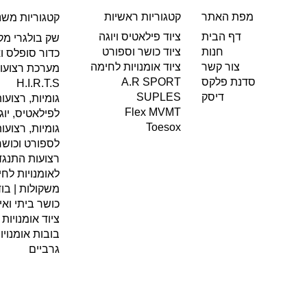
מפת האתר
קטגוריות ראשיות
קטגוריות משנ
ציוד פילאטיס ויוגה
דף הבית
שק בולגרי מקו
ציוד כושר וספורט
חנות
כדור סופלס וא
ציוד אומנויות לחימה
צור קשר
A.R SPORT
סדנת פלקס
H.I.R.T.S
SUPLES
דיסק
גומיות, רצועו
Flex MVMT
לפילאטיס, יוג
Toesox
גומיות, רצועו
לספורט וכושר
רצועות התנגדו
לאומנויות לח
משקולות | בוד
כושר ביתי ואימ
ציוד אומנויות
בובות אומנוי
גרביים