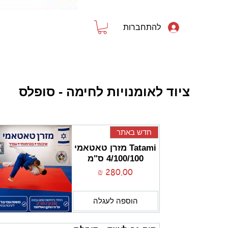
להתחברות
דף הבית
פילאטיס ויוגה
ספורט וכושר
ציוד לאומנויות לחימה - סופלס
חדש באתר
Tatami מזרן טאטאמי
4/100/100 ס"מ
מחיר
הוספה לעגלה